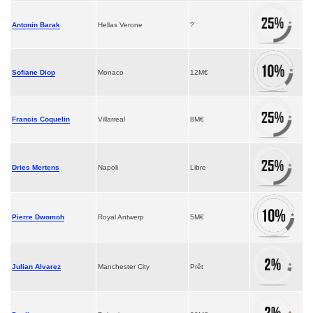
Antonin Barak
Hellas Verone
?
Sofiane Diop
Monaco
12M€
Francis Coquelin
Villarreal
8M€
Dries Mertens
Napoli
Libre
Pierre Dwomoh
Royal Antwerp
5M€
Julian Alvarez
Manchester City
Prêt