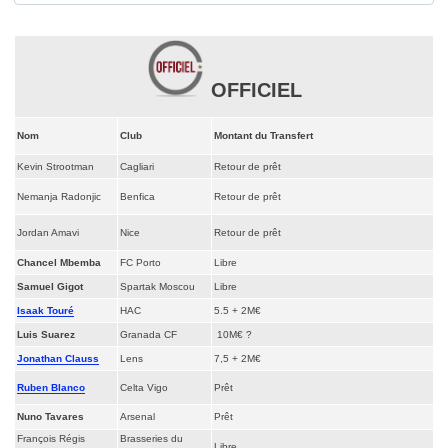
OFFICIEL
Nom
Club
Montant du Transfert
Kevin Strootman
Cagliari
Retour de prêt
Nemanja Radonjic
Benfica
Retour de prêt
Jordan Amavi
Nice
Retour de prêt
Chancel Mbemba
FC Porto
Libre
Samuel Gigot
Spartak Moscou
Libre
Isaak Touré
HAC
5.5 + 2M€
Luis Suarez
Granada CF
10M€ ?
Jonathan Clauss
Lens
7,5 + 2M€
Ruben Blanco
Celta Vigo
Prêt
Nuno Tavares
Arsenal
Prêt
François Régis
Brasseries du
Libre