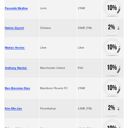
Facundo Medina
Lens
15M€
Hakim Ziyech
Chelsea
28M€ (TM)
Matias Vecino
Libre
Libre
Anthony Martial
Manchester United
Prêt
Ben Brereton Diaz
Blackburn Rovers FC
15M€
Kim Min-Jae
Fenerbahçe
14M€ (TM)