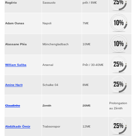
Rogério
Sassuolo
prêt / 8M€
Adam Ounas
Napoli
7M€
Alassane Pléa
Mönchengladbach
10M€
William Saliba
Arsenal
Prêt / 30-40M€
Amine Harit
Schalke 04
8M€
Prolongation
Claudinho
Zenith
20M€
au Zénith
Abdülkadir Ömür
Trabsonspor
12M€