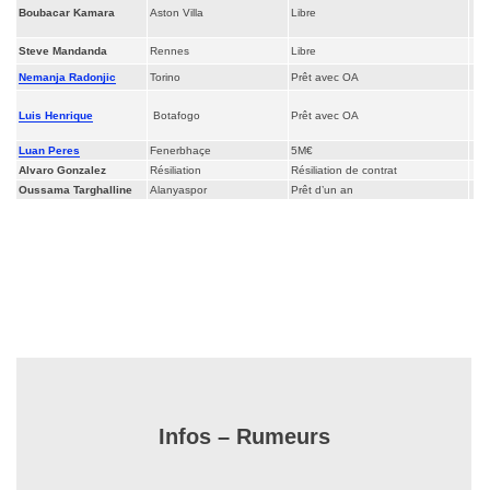
Boubacar Kamara
Aston Villa
Libre
Steve Mandanda
Rennes
Libre
Nemanja Radonjic
Torino
Prêt avec OA
Luis Henrique
Botafogo
Prêt avec OA
Luan Peres
Fenerbhaçe
5M€
Alvaro Gonzalez
Résiliation
Résiliation de contrat
Oussama Targhalline
Alanyaspor
Prêt d’un an
Infos – Rumeurs