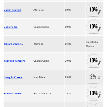
Justin Kluivert
AS Rome
12M€
Joao Pedro
Cagliari Calcio
10M€
Transfert à
Gerard Deulofeu
Udinese
15M€
Naples
Giovanni Simeone
Cagliari Calcio
20M€
Joaquin Correa
Inter Milan
25M€
Francis Amuzu
RSC Anderlecht
5-6M€