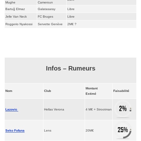
Mughe
Cameroun
Bartuğ Elmaz
Galatasaray
Libre
Jelle Van Neck
FC Bruges
Libre
Roggerio Nyakossi
Servette Genève
2M€ ?
Infos – Rumeurs
Montant
Nom
Club
Faisabilité
Estimé
Lazovic
Hellas Verona
4 M€ + Strootman
Seko Fofana
Lens
20M€