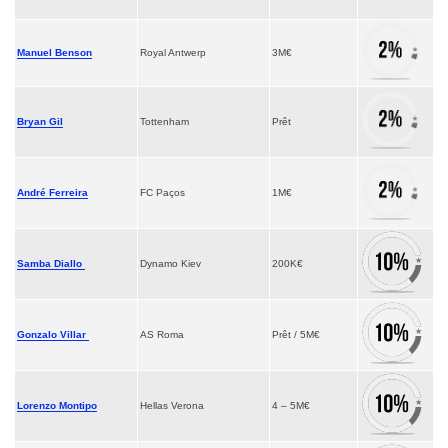
Manuel Benson
Royal Antwerp
3M€
Bryan Gil
Tottenham
Prêt
André Ferreira
FC Paços
1M€
Samba Diallo
Dynamo Kiev
200K€
Gonzalo Villar
AS Roma
Prêt / 5M€
Lorenzo Montipo
Hellas Verona
4 – 5M€