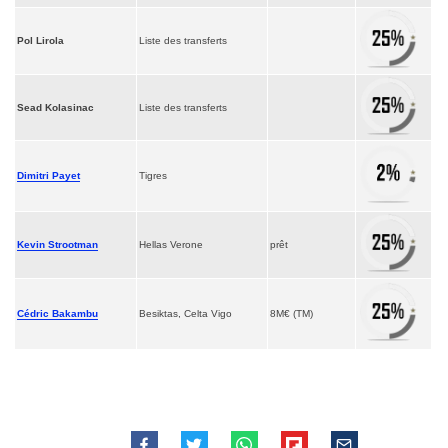
Pol Lirola
Liste des transferts
Sead Kolasinac
Liste des transferts
Dimitri Payet
Tigres
Kevin Strootman
Hellas Verone
prêt
Cédric Bakambu
Besiktas, Celta Vigo
8M€ (TM)