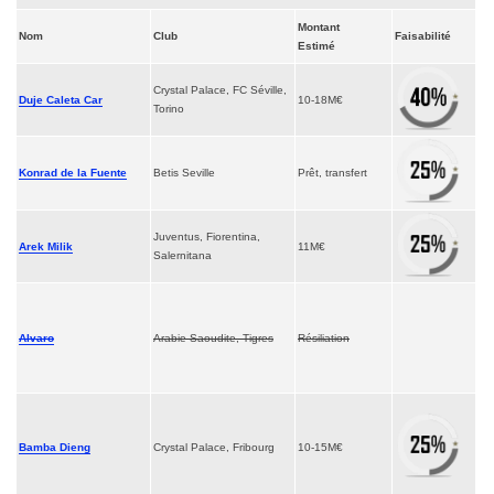
Montant
Nom
Club
Faisabilité
Estimé
Crystal Palace, FC Séville,
Duje Caleta Car
10-18M€
Torino
Konrad de la Fuente
Betis Seville
Prêt, transfert
Juventus, Fiorentina,
Arek Milik
11M€
Salernitana
Alvaro
Arabie Saoudite, Tigres
Résiliation
Bamba Dieng
Crystal Palace, Fribourg
10-15M€