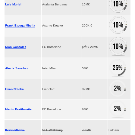
Luis Muriel
Atalanta Bergame
15M€
Frank Etouga Mbella
Asante Kotoko
250K €
Nico Gonzalez
FC Barcelone
prêt / 20M€
Alexis Sanchez
Inter Milan
5M€
Evan Ndicka
Francfort
32M€
Martin Braithwaite
FC Barcelone
6M€
Kevin Mbabu
VFL Wolfsburg
7.5M€
Fulham