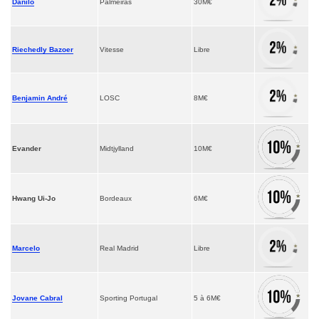
Danilo
Palmeiras
30M€
Riechedly Bazoer
Vitesse
Libre
Benjamin André
LOSC
8M€
Evander
Midtjylland
10M€
Hwang Ui-Jo
Bordeaux
6M€
Marcelo
Real Madrid
Libre
Jovane Cabral
Sporting Portugal
5 à 6M€