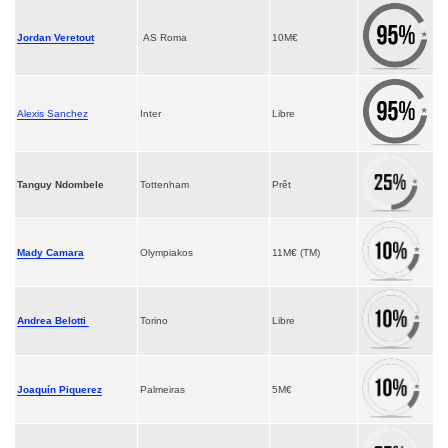
Jordan Veretout
AS Roma
10M€
Alexis Sanchez
Inter
Libre
Tanguy Ndombele
Tottenham
Prêt
Mady Camara
Olympiakos
11M€ (TM)
Andrea Belotti
Torino
Libre
Joaquín Piquerez
Palmeiras
5M€