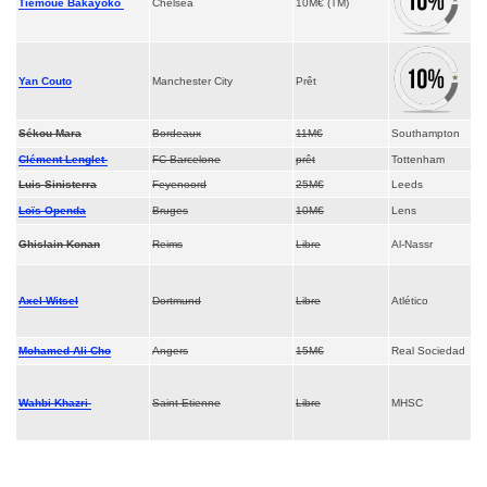
Tiémoué Bakayoko
Chelsea
10M€ (TM)
Yan Couto
Manchester City
Prêt
Sékou Mara
Bordeaux
11M€
Southampton
Clément Lenglet
FC Barcelone
prêt
Tottenham
Luis Sinisterra
Feyenoord
25M€
Leeds
Loïs Openda
Bruges
10M€
Lens
Ghislain Konan
Reims
Libre
Al-Nassr
Axel Witsel
Dortmund
Libre
Atlético
Mohamed Ali Cho
Angers
15M€
Real Sociedad
Wahbi Khazri
Saint-Etienne
Libre
MHSC